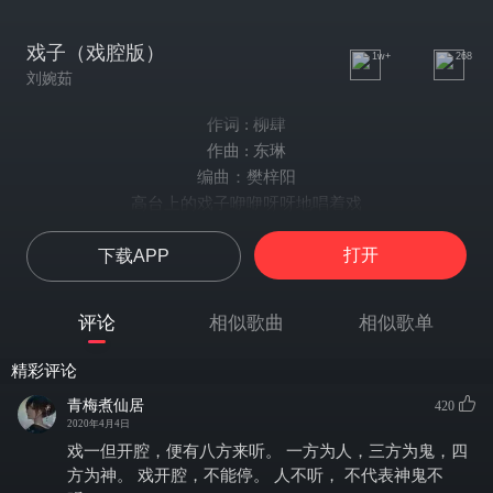
戏子（戏腔版）
1w+
268
刘婉茹
作词 : 柳肆
作曲 : 东琳
编曲：樊梓阳
高台上的戏子咿咿呀呀地唱着戏
讲痴情佳人与谦谦书生相遇
打开
下载APP
戏本里那么多悲欢离合散了又聚
背景似乎总是初夏时江南雨
缘起缘灭一场总免不得引人唏嘘
评论
相似歌曲
相似歌单
西行雁一行在远方画下一笔
说薄情的儿郎误了最后的花期
精彩评论
使谁从此便永将她心门闭
青梅煮仙居
420
姑娘为何乍醒桌旁提笔
2020年4月4日
迟迟不落墨坠入纸几滴
戏一但开腔，便有八方来听。 一方为人，三方为鬼，四
可是一时难诉相思之意
方为神。 戏开腔，不能停。 人不听， 不代表神鬼不