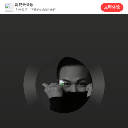
网易云音乐
立即体验
去云音乐，下载歌曲随时畅听