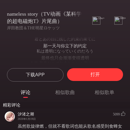
nameless story（TV动画《某科学
10w+
999+
的超电磁炮T》片尾曲）
岸田教団＆THE明星ロケッツ
君とあの日に残した約束の果てに
那一天与你立下的约定
私は透明になっていくのだろう
最终也只会渐渐变得透明
今更 善意なんて似合わないと思うけど
尽管事到如今已经不配抱有善意
打开
下载APP
少し救われるかな
也会感到一丝救赎
この思い出の向こう側に辿り着けば良い
评论
相似歌曲
相似歌单
若能抵达这份回忆的彼岸该多好
わずかな記憶を抱いて眠って それでも消せない涙なら
精彩评论
怀抱仅存的记忆入眠 泪痕却也不会消失
何だっていい この明日の為に
汐渚之潮
5099
无所顾忌 只为抵达下一个明天
2020年1月19日
運命力なんて信用しない
虽然歌旋律燃，但就不看歌词也能从歌名感受到食蜂女