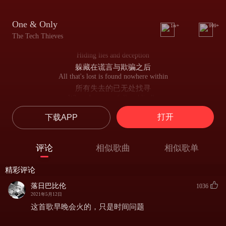
One & Only
1w+
999+
The Tech Thieves
Hiding lies and deception
躲藏在谎言与欺骗之后
All that's lost is found nowhere within
所有失去的已无处找寻
Where I go, you follow blindly
你盲目地跟随我
打开
下载APP
A paradox of love and righteous sin
爱与正义罪恶的矛盾体
Please me, love me
评论
相似歌曲
相似歌单
取悦我，爱我
Like it's the last thing you'll do
精彩评论
不顾一切地这样做
Feel me, I'll be
落日巴比伦
1036
感受我，我会
2021年5月12日
Your one and only
这首歌早晚会火的，只是时间问题
成为你的唯一
Your one and only