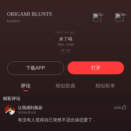
ORIGAMI BLUNTS
1w+
999+
kuudere
Here we go!
来了哦
Aye, yeah
嘿 耶
I don't wanna fall in lust
我不想沉迷于欲望
打开
下载APP
I don't wanna trust, I don't ever wanna crush yeah
我不渴求信任 我甚至不需要任何人的欣赏与迷恋
Aye, I don't care about the cost
评论
相似歌曲
相似歌单
耶 我做事不计较代价
****ing up my lungs, smoking origami blunts yeah
精彩评论
享受着钝毒带来的快乐 让伤肺那一说都见鬼去吧
I don't wanna fall in lust
让我感到孤寂
1636
我不想沉迷于欲望
2020年5月12日
I don't wanna trust, I don't ever wanna crush yeah
有没有人觉得自己突然不适合谈恋爱了 .
我不渴求信任 我甚至不需要任何人的欣赏与迷恋
Aye, I don't care about the cost