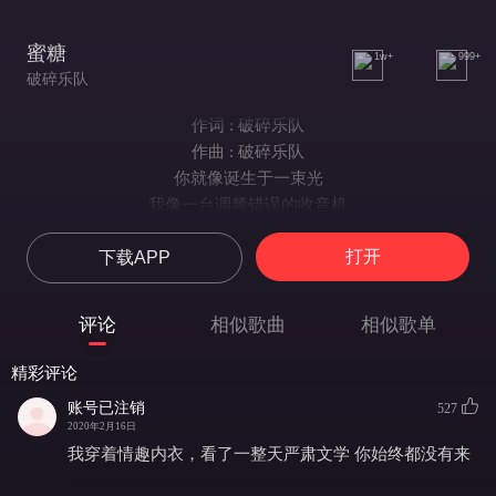
蜜糖
1w+
999+
破碎乐队
作词 : 破碎乐队
作曲 : 破碎乐队
你就像诞生于一束光
我像一台调频错误的收音机
尝起来像真的一样
打开
下载APP
在你嘴里
请别打断我 蜜糖
“苍蝇才跌落在薯片上”
评论
相似歌曲
相似歌单
我笑的头都快要垂下来
你的耳朵开始很红
精彩评论
开始发烫
账号已注销
527
味道像极了蜜糖
2020年2月16日
如果把你藏在水里
我穿着情趣内衣，看了一整天严肃文学 你始终都没有来
你会看到我的秘密