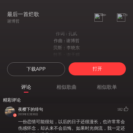
最后一首烂歌
999+
173
谢博哲
作词 : 孔贰
作曲 : 谢博哲
贝斯：李晓东
鼓手：谢天赐
吉他/弦乐/和声/编录混：谢博哲
打开
下载APP
落满尘埃的老书架
许久没翻过的漫画
不再弹奏情歌的吉他
评论
相似歌曲
相似歌单
在角落里孤单的放着
与你挥手告别的初夏
精彩评论
一去不回的时光啊
夜樱下的绯句
182
止于唇齿的情话
2019年12月30日
再也没有机会说出它
一份恋情可能很短，以后的日子还很漫长，也许常常会
曾经可爱又天真的你啊
伤感怀念，却从来不会后悔。如果时光倒流，我一定还