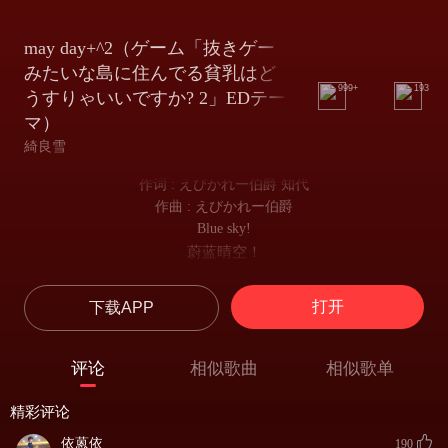
may day+^2（ゲーム「抜きゲー
みたいな島に住んでる貧乳はど
999+
193
うすりゃいいですか? 2」EDテー
マ）
綺良雪
作词 : えびかれー伯爵 知代
作曲 : えびかれー伯爵
Blue sky!
蔚蓝晴空！
Here, we'll chance on fun times.
现在，我们将迎来欢乐时光。
打开
下载APP
指でなぞった青い空のキャンバス
伸出食指 在青色画卷上涂画
手を伸ばせば届きそうだね
评论
相似歌曲
相似歌单
天空似乎触手可及呢
はしゃぐ波音 繰り返していくたび
精彩评论
潮起潮落 每当浪涛回响耳畔
あなただけを見つめているの......
依蒽依
190