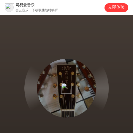
网易云音乐
立即体验
去云音乐，下载歌曲随时畅听