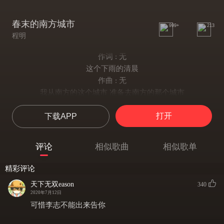
春末的南方城市
999+
213
程明
作词 : 无
这个下雨的清晨
作曲 : 无
我从南方的这个城市 准备去南方的那个城市
我和我的兄弟 在一家包子铺门口分手 赶往远处的站台
打开
下载APP
车上的白领睡意朦胧隔着眼屎看着我
这让人心慌 这让人心慌
这让人心慌 这让人心慌
评论
相似歌曲
相似歌单
这个下雨的清晨
我从城市的这头 渡过河去城市的那头
精彩评论
街上的红灯绿灯闪烁不停闪烁不停闪烁 这让人心慌
天下无双eason
340
兄弟在玻璃的建筑里 我在潮湿的路上
2020年7月12日
人们重复着重复着重复着重复
可惜李志不能出来告你
这让人心慌 这 让人心慌