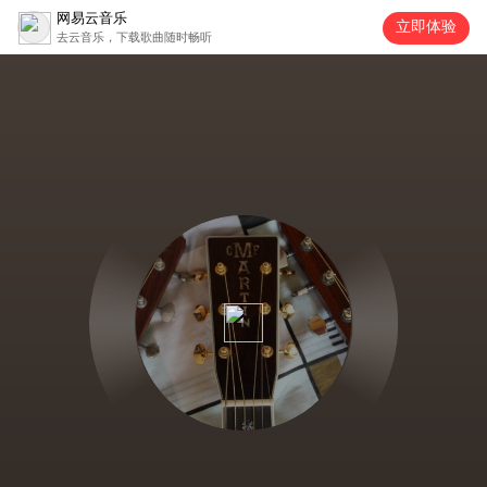
网易云音乐
立即体验
去云音乐，下载歌曲随时畅听