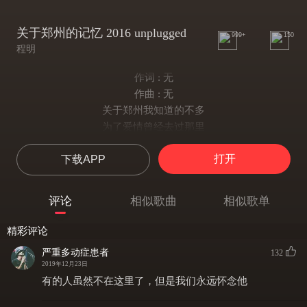
关于郑州的记忆 2016 unplugged
999+
150
程明
作词 : 无
作曲 : 无
关于郑州我知道的不多
为了爱情曾经去过那里
多少次在火车上路过这城市
打开
下载APP
一个人悄悄地想起她
她说她喜欢郑州冬天的阳光
巷子里飘满煤炉的味道
评论
相似歌曲
相似歌单
雾气穿过她年轻的脖子
直到今天都没有散去
精彩评论
关于郑州我想的全是你
严重多动症患者
132
想来想去都是忏悔和委屈
2019年12月23日
关于郑州我爱的全是你
有的人虽然不在这里了，但是我们永远怀念他
爱来爱去不明白爱的意义