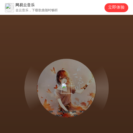
网易云音乐
立即体验
去云音乐，下载歌曲随时畅听