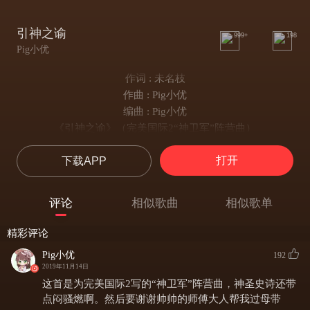
引神之谕
999+
198
Pig小优
作词 : 未名枝
作曲 : Pig小优
编曲 : Pig小优
《引神之谕》（完美国际2“神卫军”阵营曲）
作词：未名枝
打开
下载APP
作曲：Pig小优
编曲：Pig小优
唱：Pig小优
评论
相似歌曲
相似歌单
混音：Pig小优
母带：Gong骏
精彩评论
当混沌 覆无垠 复苏了万物
Pig小优
192
当神明 予宽恕 轮回秩序往复
2019年11月14日
当信仰不灭 诸神眷顾
这首是为完美国际2写的“神卫军”阵营曲，神圣史诗还带
引众生虔诚守护
点闷骚燃啊。然后要谢谢帅帅的师傅大人帮我过母带