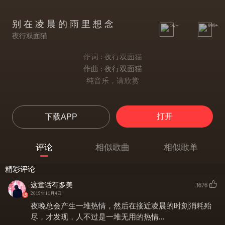
别 在 凌 晨 的 雨 里 想 念
1w+
999+
夜行双面猫
作词 : 夜行双面猫
作曲 : 夜行双面猫
纯音乐，请欣赏
打开
下载APP
评论
相似歌曲
相似歌单
精彩评论
这童话有多美
3676
2019年11月4日
夜晚总会产生一堆热情，然后在接近凌晨的时刻消耗殆
尽，才发现​，人不过是一堆无用的热情...