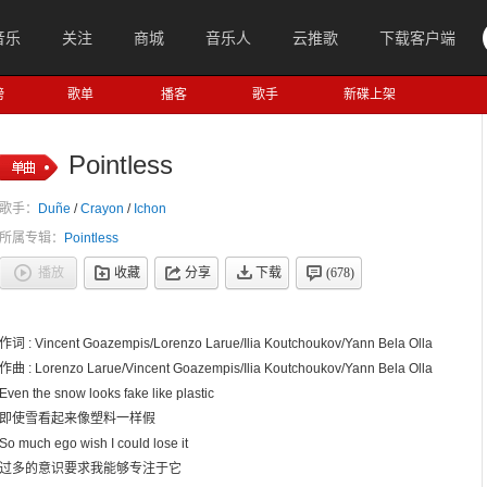
音乐
关注
商城
音乐人
云推歌
下载客户端
榜
歌单
播客
歌手
新碟上架