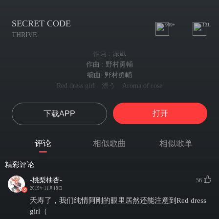
SECRET CODE
999+
131
THRIVE
作词 : 深凪
作曲 : 野村勇輔
编曲: 野村勇輔
Red dress girl 漂う Aroma of rose
红衣女孩 散发着玫瑰香气
探せ SECRET CODE =“君に掛かるKEY”
打开
下载APP
去寻找神秘代码 =“取决于你的KEY”
Lofty dream そんなものは Breaking now ！
崇高的梦想 那种东西 现在就破坏掉吧！
评论
相似歌曲
相似歌单
他の誰より I wanna be number one.
比任何人都想成为第一
精彩评论
I will not wait anymore. Let's start now.
我不会再等了 让我们现在就开始吧
-桃梨柚杏-
56
I don't turn back.
2019年11月18日
我不会回头
夭寿了，我们纯情阿刚的眼里居然还能注意到Red dress
さぁ準備はできているだろう
girl（