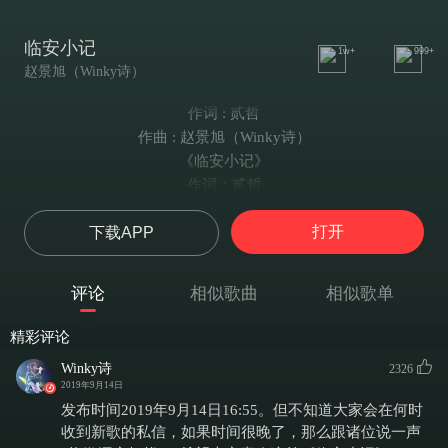
临安小记
1w+
999+
赵景旭（Winky诗）
作词 : 贰哲
作曲 : 赵景旭（Winky诗）
《临安小记》
作词：贰哲
原唱：西瓜JUN
打开
下载APP
作曲/编曲/翻唱：Winky诗
青山温润方知临门雨意
小炉温入浓甜香气
评论
相似歌曲
相似歌单
炊烟借片檐瓦白墙挂起
恍然云下曲水白溪
精彩评论
赊三两相思红玉缀青衣
Winky诗
2326
糯香漫溢方寸院邸
2019年9月14日
春湖吹皱满怀多情心意
发布时间2019年9月14日16:55。但不知道大家会在何时
斟开隆冬雪末 不曾停息
收到新歌的私信，如果时间很晚了，那么跟诸位说一声