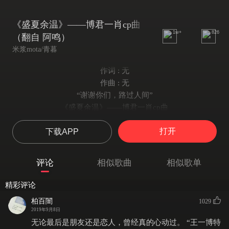
《盛夏余温》——博君一肖cp曲
1w+
826
（翻自 阿鸣）
米浆mota/青暮
作词 : 无
作曲 : 无
“谢谢你们，路过人间”
《盛夏余温》——博君一肖cp曲
原曲：《独活》
打开
下载APP
策划/词作：青暮
翻唱：管莫书/米浆
后期：米浆
评论
相似歌曲
相似歌单
题字/美工/视频：倾辞
文案感谢：不失眠人员
精彩评论
----------------------------------------
柏百闇
1029
管莫书：
2019年9月8日
是他二十一岁时他们在房顶上面看着同一片星空
无论最后是朋友还是恋人，曾经真的心动过。 “王一博特