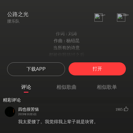
公路之光
1w+
999+
腰乐队
作词 : 刘涛
作曲 : 杨绍昆
当所有的诗意
都被你我搞过之后
那野的花在路口
打开
下载APP
像谜一样的脸红了
艺术 仍然是国家里
最普遍的 那一种便秘
评论
相似歌曲
相似歌单
我当然相信你
就是其中最正确的 那一个王子 那一个王子
精彩评论
你奔跑 你奔跑在
四也很苦恼
1905
完全相同的钻石中
2019年10月5日
星星挂着的地方
我太爱腰了。我觉得我上辈子就是块肾。
着起了白色的烟