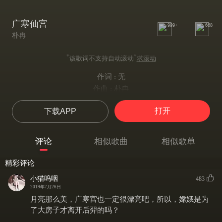
广寒仙宫
999+
668
朴冉
*
*
该歌词不支持自动滚动
求滚动
作词 : 无
作曲 : 朴冉
编曲：朴冉
打开
下载APP
混音：李金城
母带：李金城
评论
相似歌曲
相似歌单
精彩评论
小猫呜咽
483
2019年7月26日
月亮那么美，广寒宫也一定很漂亮吧，所以，嫦娥是为
了大房子才离开后羿的吗？