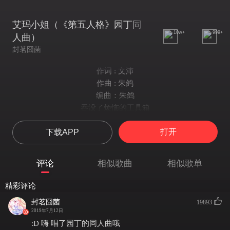
艾玛小姐（《第五人格》园丁同
10w+
999+
人曲）
封茗囧菌
作词 : 文沛
作曲 : 朱鸽
编曲：朱鸽
吞没了烦恼的工具箱
划着光阴将故事重新登场
打开
下载APP
百般遮挡
无处安放
字里行间将情绪释放
评论
相似歌曲
相似歌单
掩饰了现实世界的房
藏着多少不为人知的过往
精彩评论
人来人往
封茗囧菌
19893
欲盖弥彰
2019年7月12日
来自远方
:D 嗨 唱了园丁的同人曲哦