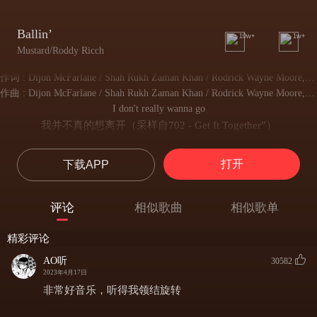
Ballin’
10w+
1w+
Mustard/Roddy Ricch
作词 : Dijon McFarlane / Shah Rukh Zaman Khan / Rodrick Wayne Moore, Jr. / Donell Jones / Ermias Joseph Asghedom / Justus Alexander West
作曲 : Dijon McFarlane / Shah Rukh Zaman Khan / Rodrick Wayne Moore, Jr. / Donell Jones / Ermias Joseph Asghedom / Justus Alexander West
I don't really wanna go
我并不真的想离开（采样自702 - Get It Together”）
I don't really wanna stay
也并不真的想留下
打开
下载APP
But I really hope and pray
但我真心希望并祈祷
Can we get it together?
评论
相似歌曲
相似歌单
我们能否重归于好
Get it together
精彩评论
重归于好
Mustard on the beat, ho
AO听
30582
Mustard操刀制作
2023年4月17日
I put the new Forgis on the Jeep
​非常好音乐，听得我领结旋转​
我给吉普换上全新Forgiato轮毂
I trap until the bloody bottoms is underneath