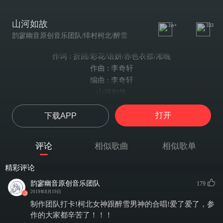
山河如故
1w+
333
韵寥幽音原创音乐团队/绯村柯北/醉雪
作词 : 折回/彩花/语妍/赤色衣襟/凇晚
作曲 : 李奇轩
编曲 : 李奇轩
山河如故
策划：沧如镜【韵寥幽音原创音乐团队】
打开
下载APP
作曲：罄玄【韵寥幽音原创音乐团队】
编曲/分轨：罄玄【韵寥幽音原创音乐团队】
作词:
评论
相似歌曲
相似歌单
临渊【韵寥幽音原创音乐团队】
彩花【韵寥幽音原创音乐团队】
精彩评论
凇晚【韵寥幽音原创音乐团队】
韵寥幽音原创音乐团队
179
语妍Dounp【韵寥幽音原创音乐团队】
2019年8月19日
赤色衣襟【韵寥幽音原创音乐团队】
制作团队打卡!柯北女神跟醉雪男神的合唱!爱了爱了，参
演唱：
作的大家都辛苦了！！！