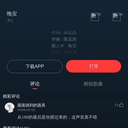
晚安
735
146
大C
作词 : 陈志杰
作曲 : 陈志杰
颜人中 - 晚安
作词：陈志杰
作曲：陈志杰
打开
下载APP
编曲：关天天
总策划：唐晶晶
制作人：关天天
评论
相似歌曲
监制：姚政、余竑龙
企划：牛雪吟
精彩评论
统筹：袁晓童
面面俱到的面具
73
混音：刘城函
2020年2月11日
吉他：关天天
从188的最后是你摸过来的，这声音真不错
伴唱：俞建明