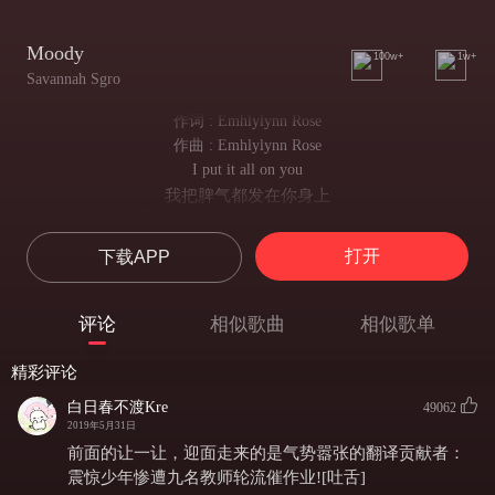
Moody
100w+
1w+
Savannah Sgro
作词 : Emhlylynn Rose
作曲 : Emhlylynn Rose
I put it all on you
我把脾气都发在你身上
But you know that I don't mean to
但你要知道我不是故意的
打开
下载APP
I do a damn good job
你每次问我怎么了
Of snapping when you ask what's wrong
评论
相似歌曲
相似歌单
我都会开始大发雷霆
I put it all on you
精彩评论
我把脾气都发在你身上
But you know that I don't mean to
白日春不渡Kre
49062
但你知道我不是故意的
2019年5月31日
Don't know how you haven't run off
前面的让一让，迎面走来的是气势嚣张的翻译贡献者：
我不明白你为什么还不远离我
震惊少年惨遭九名教师轮流催作业![吐舌]
You're a saint, you always stay calm