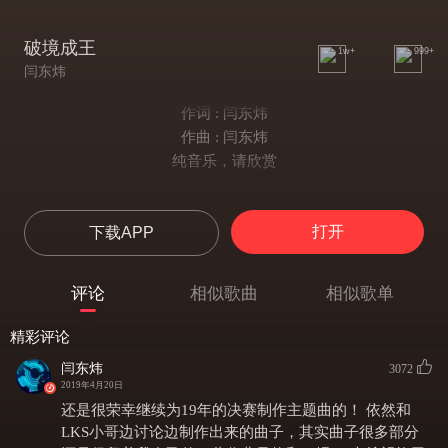
破境成王
1w+
999+
闫东炜
作词 : 闫东炜
作曲 : 闫东炜
纯音乐，请欣赏
打开
下载APP
评论
相似歌曲
相似歌单
精彩评论
闫东炜
3072
2019年4月20日
还是很荣幸继续为19年的决赛制作主题曲的！ 依然和
LKS小哥边讨论边制作出来的曲子，其实曲子很多部分