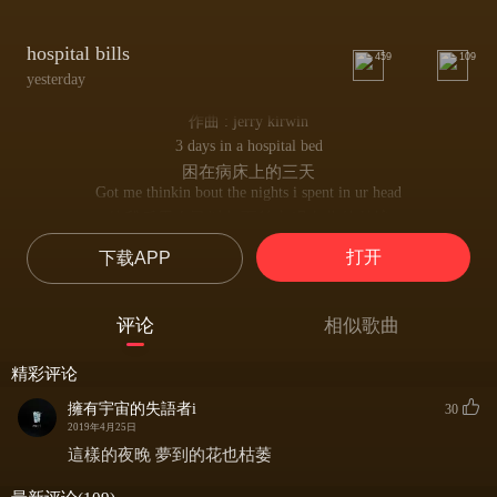
hospital bills
459
109
yesterday
作曲 : jerry kirwin
3 days in a hospital bed
困在病床上的三天
Got me thinkin bout the nights i spent in ur head
使我反思自己以何面貌出现在你的梦境
K died but i know that i should've
打开
下载APP
现实中活得像行尸走肉
Maybe then i'd be more than i am
或许那时的我更像自己
评论
相似歌曲
I'm yours even after the end
与你共度，直到海枯石烂
精彩评论
Locked doors, ***** u aint gettin in
将你拒之门外
擁有宇宙的失語者i
30
**** love, i can barely relate
2019年4月25日
该死的爱情便与我无关
這樣的夜晚 夢到的花也枯萎
I'm yours if its just for the day