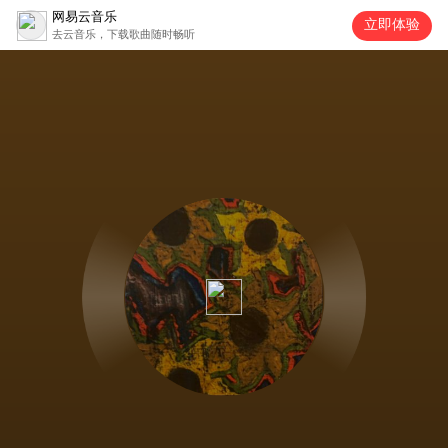
网易云音乐
立即体验
去云音乐，下载歌曲随时畅听