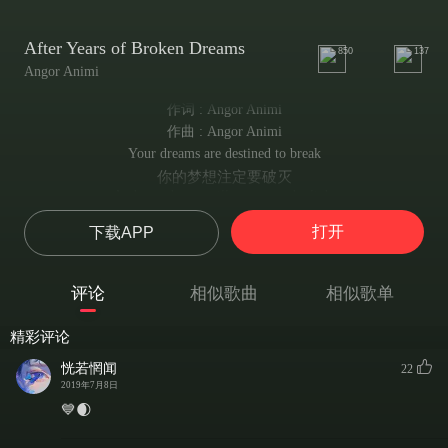
After Years of Broken Dreams
850
137
Angor Animi
作词 : Angor Animi
作曲 : Angor Animi
Your dreams are destined to break
你的梦想注定要破灭
And your hopes will never see the light
你的希望永远见不到光明
打开
下载APP
Every promise is..a lie
每一个承诺都是…谎言
No-one will be by your side
评论
相似歌曲
相似歌单
再无人陪伴在你的身边
when your tears begin to fall from your eyes.
精彩评论
就算是你的眼泪从你眼眶滑落的那一刻
Every feeling you feel
恍若惘闻
22
你所感受到的每一份情绪
2019年7月8日
is another mistake that you will regret
💙ㅤ🌒
都是你日后会后悔犯下的又一个错误
Nothing lasts forever..Nothing!