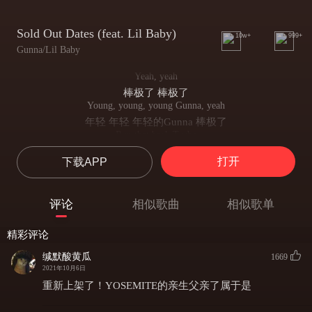
Sold Out Dates (feat. Lil Baby)
10w+
999+
Gunna/Lil Baby
Yeah, yeah
棒极了 棒极了
Young, young, young Gunna, yeah
年轻 年轻 年轻的Gunna 棒极了
Run that back Turbo
让Turbo跑回来
打开
下载APP
Baby, sold out dates, cash every day
宝贝 约会日程爆满 每天都有现金入账
I got you Hermes, I love that blue race
评论
相似歌曲
相似歌单
我给你买了爱马仕 我喜欢那蓝色的款式
It's cheetah my pack, the condo a cage
精彩评论
我的团队像猎豹般迅猛 公寓却像牢笼
Addicted to sex, I gotta get laid
缄默酸黄瓜
1669
我沉溺于性爱 我得找点乐子
2021年10月6日
My jacket Off-White, I don't mean that it's Bape
重新上架了！YOSEMITE的亲生父亲了属于是
我的夹克是Off-White的 我不说它是BAPE的
I clean up real nice, I don't got a maid