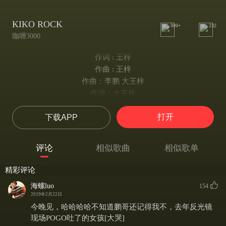
KIKO ROCK
999+
232
咖喱3000
作词 : 王梓
作曲 : 王梓
作曲：李鹏 大王梓
作词：大王梓
编曲：咖喱3000
打开
下载APP
多少人不辞而别已离去
多少次不由自主的怀疑
回忆不过是过去的美丽
评论
相似歌曲
相似歌单
疯狂的自己是否还在这里
听！迎面而来的风
精彩评论
明天的太阳
海螺luo
154
依然还照在你身上
2019年2月22日
对！重复的梦
今晚见，哈哈哈哈不知道鹏哥还记得我不，去年反光镜
坚挺的思想
现场POGO吐了的女孩[大哭]