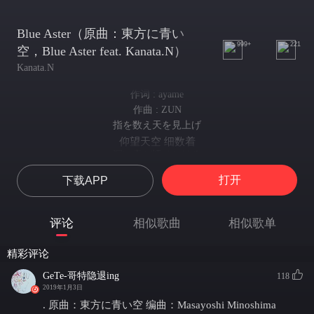
Blue Aster（原曲：東方に青い
999+
221
空，Blue Aster feat. Kanata.N）
Kanata.N
作词 : ayame
作曲 : ZUN
指を数え天を見上げ
仰望天空 细数着
深い青が語りかける
深邃的天空好似在低语着的
打开
下载APP
この灯火 貴方にだけ
那点点星火 那就是你吧
届けばいい そんな祈り
评论
相似歌曲
相似歌单
请将我的祈愿传达
苦しいだけ もうこれ以上
精彩评论
因为我再也 再也不能忍受
待ちたくない 待ちたくないの
GeTe-哥特隐退ing
118
如此的等待 长久的等待
2019年1月3日
天は欠けていくら経つも
. 原曲：東方に青い空 编曲：Masayoshi Minoshima