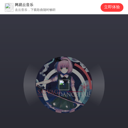
网易云音乐
立即体验
去云音乐，下载歌曲随时畅听