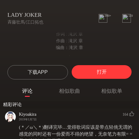
LADY JOKER
999+
119
斉藤壮馬/江口拓也
作词 : 滝沢 章
作曲 : 滝沢 章
编曲：滝沢 章
.
.
翼：終発後も眠らない街を 千鳥足で練り歩くLady
打开
下载APP
终电发车后也未眠的大街 步履凌乱的醉酒女郎
翼：一瞬でも目を離せば ほら メンズに絡んでる
只在眼波流转间 看吧 就让人拜倒在她裙下
评论
相似歌曲
相似歌单
.
.
精彩评论
志：羞恥心とか自制心とか 欠片も失くせるヘビードランカー
羞耻心也罢自制心也罢 统统顺着缝隙溜走
Kiyoakira
164
志：超絶メンドくさいけど その笑顔で 許されちゃうよね
2019年1月7日
虽然超级麻烦 但那般妩媚的笑颜 可以被原谅的吧
(＊／ω＼＊)翻译完毕…觉得歌词应该是带点轻佻无谓的
.
感觉的同时还有一份爱而不得的绝望，无奈笔力有限= =