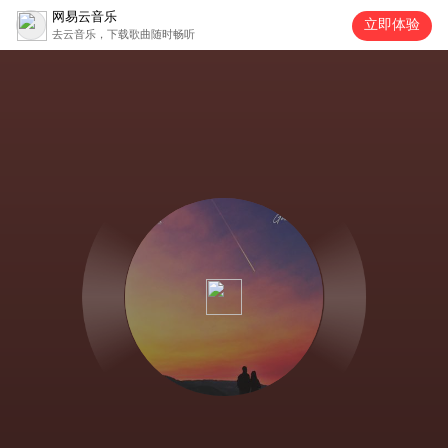
网易云音乐
立即体验
去云音乐，下载歌曲随时畅听