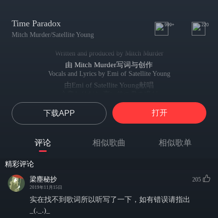
Time Paradox
999+
220
Mitch Murder/Satellite Young
Written and produced by Mitch Murder
由 Mitch Murder写词与创作
Vocals and Lyrics by Emi of Satellite Young
由Emi of Satellite Young献唱
心変わりだと 言い放つ君の瞳が
终究还是背叛了我，你断言道
打开
下载APP
潤んでいたから あの子との未来が見えた
从你盈眶的泪水里，我看见了你与她的未来
呼吸が途切れて 交信途絶えて
评论
相似歌曲
相似歌单
胸腔的起伏戛然停止，电波也已然断绝
セピアに変わる前に抱き留めて
精彩评论
在胶卷褪色之前，请抱紧我
夢の中では 二人同じ
梁塵秘抄
205
在那个梦里，我们拥有一样的
2019年11月15日
青春ファンタジー
实在找不到歌词所以听写了一下，如有错误请指出
青春之梦
_(._.)_
変わらないで 変わらないで