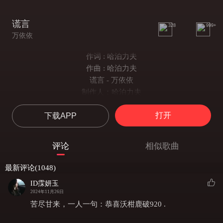
谎言
328
999+
万依依
作词 : 哈泊力夫
作曲 : 哈泊力夫
谎言 - 万依依
制作人：哈泊力夫
作词：哈泊力夫
打开
下载APP
作曲：哈泊力夫
演唱：万依依
编曲：冯聪
评论
相似歌曲
录音：刘天鸿
混音：青格乐
最新评论(1048)
母带：青格乐
ID霂妍玉
弦乐：国际首席爱乐乐团
2024年11月26日
发行：北京塔米尔艾音乐工作室
苦尽甘来，一人一句：恭喜沃柑鹿破920 .
发行人：Odungerl