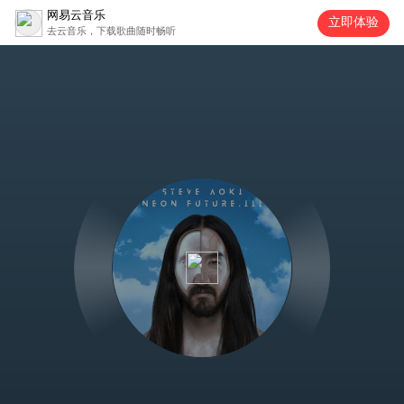
网易云音乐
立即体验
去云音乐，下载歌曲随时畅听