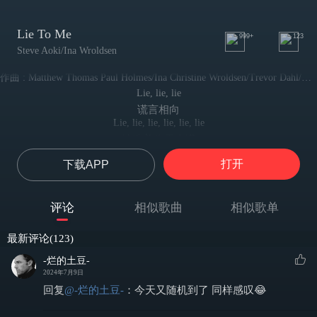
Lie To Me
999+
123
Steve Aoki/Ina Wroldsen
作曲 : Matthew Thomas Paul Holmes/Ina Christine Wroldsen/Trevor Dahl/Bård Mathias Bonsaksen/Philip Anthony Leigh
Lie, lie, lie
谎言相向
Lie, lie, lie, lie, lie, lie
编造着弥天大谎
You used to like me touching you
打开
下载APP
你曾是那样迷恋我触摸你的肌肤
You used to feel the sparks
你也曾感受我们之间火花闪耀
评论
相似歌曲
相似歌单
I used to make you love with madness
我曾经让你爱我直到痴狂
最新评论(123)
I used to have your heart
也曾占据过你内心全部
-烂的土豆-
You used to keep your hand in the small of my back
2024年7月9日
你曾用自己的手 轻柔地抚摸我后背上的腰线
回复
@
-烂的土豆-
：
今天又随机到了 同样感叹😂
I used to make you glow