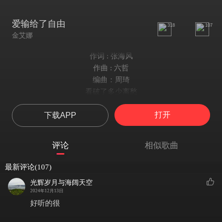
爱输给了自由
318
107
金艾娜
作词 : 张海风
作曲 : 六哲
编曲：周琦
看破了多少离愁
纷纷扰扰没尽头
打开
下载APP
爱到最后却一无所有
从此天涯一个人走
往事已无法重头
评论
相似歌曲
烈酒本来就呛喉
爱的码头过客都太多
最新评论(107)
没人懂我心坎的寂寞
光辉岁月与海阔天空
熙攘的街口擦肩而过的脸孔
2024年12月13日
多少人在原地等候
好听的很
秋水向东流爱是覆水难收