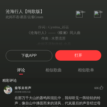
沧海行人【纯歌版】
999+
288
此间不语/易言/云雀Cream
作词 : Cynthia_祁言
《沧海行人》——《蝶澜》同人曲
作曲 : 水墨流苏
-此间不语制作组-出品
原著：伊吹五月
打开
下载APP
歌曲策划：叶然
作词：祁言
作曲：水墨流苏
评论
相似歌曲
相似歌单
编曲：水墨流苏
演唱：云雀、易言
精彩评论
歌曲后期：阿鲤、剧情后期：泾染
秦筝未有声
606
美工：择有汜
2018年10月21日
PV：弘小师傅
在那万千大山的轰鸣和混乱中，我却听见一阵轻轻的铃
易言：远山闻有孤鸿 落于峰
声，像自山中拂面而来的清风，代岚最后的声音经过母