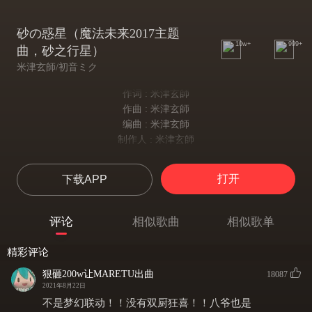
砂の惑星（魔法未来2017主题
10w+
999+
曲，砂之行星）
米津玄師/初音ミク
作词 : 米津玄師
作曲 : 米津玄師
编曲 : 米津玄師
制作人 : 米津玄師
back to the history and remember when I was born
回眸歷史，记得我出生时
打开
下载APP
back to the history and remember when I was born
回眸歷史，记得我出生时
back to the history and remember when I was born
评论
相似歌曲
相似歌单
回眸歷史，记得我出生时
back to the history and remember when I was born
精彩评论
回眸歷史，记得我出生时
何もない砂場飛び交う雷鳴
狠砸200w让MARETU出曲
18087
2021年8月22日
在空无一物的沙地交错的雷鸣
しょうもない音で掠れた生命
不是梦幻联动！！没有双厨狂喜！！八爷也是