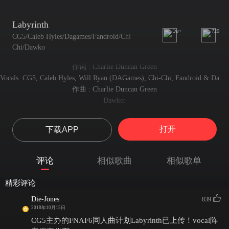
Labyrinth
1w+
720
CG5/Caleb Hyles/Dagames/Fandroid/Chi
Chi/Dawko
作词 : Charlie Duncan Green
Vocals: CG5, Caleb Hyles, Will Ryan (DAGames), Chi-Chi, Fandroid & Dawko
作曲 : Charlie Duncan Green
Dawko:
It's a bright new day, and it's your time to shine.
这是一个美好的新日子，是你发光发热的时候
打开
下载APP
Time to take your career into your own hands.
是时候该把你的事业掌握在自己手中了
Spend all your money, and the stars, they will align,
评论
相似歌曲
相似歌单
挥霍你的小钱钱，还有明星，他们会齐聚一堂
'Cuz you've become a part of Freddy's band.
精彩评论
因为你已经成了弗莱迪乐队的一员
Just be careful about what you buy,
Die-Jones
839
2018年10月15日
只不过要小心你买的那些东西
You never know what's hiding inside.
CG5主办的FNAF6同人曲计划Labyrinth已上传！vocal阵