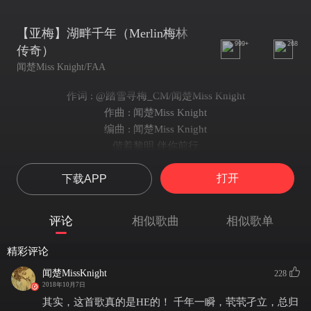
【亚梅】湖畔千年（Merlin梅林
999+
268
传奇）
闻楚Miss Knight/FAA
作词 : @踏雪寻梅_CM/闻楚Miss Knight
作曲 : 闻楚Miss Knight
编曲 : 闻楚Miss Knight
偕着黎明 伴你前行
夜长便作萤火 照引梦里
打开
下载APP
北有皇城 蔓延 古老传奇
曲：Hecate 词：Hecate，小雪
数载秋黄春绿 困着命运
评论
相似歌曲
相似歌单
星月漫溢 如梦 摇曳诗意
戎马相随 守山河旖旎
精彩评论
最怕你看穿我心意
闻楚MissKnight
228
默默守护但求不弃离
2018年10月7日
你安长眠 水浼浼我心殇
其实，这首歌真的是HE的！ 千年一瞬，茕茕孑立，总归