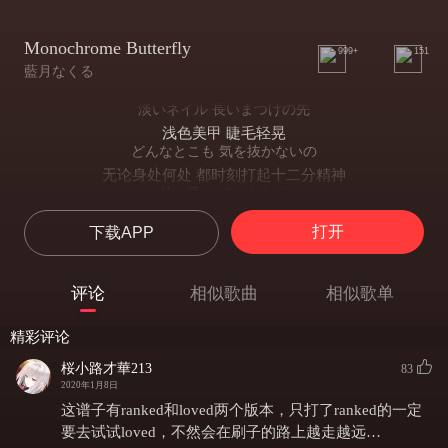
Monochrome Butterfly
999+
151
藍月なくる
淡いネイル 長いまつげの先
浅色美甲 睫毛轻晃
どんなとこも 気を抜かないの
无论身处何处 都时刻打起十二分精神
甘い香り 纏ったなら
用甘甜的香气 将你紧紧缠绕
打开
下载APP
全部私の 思い通り
全部都在按照我的计划进行～
視界に入ったその瞬間に
评论
相似歌曲
相似歌单
在那道身影进入视野的瞬间
君の心 染め上げたいの
精彩评论
想把你的心 全部染上我的颜色
どんな色がお好みなの
桜小路才華213
83
你更钟情哪个颜色呢?
2020年1月8日
関係ない！ ピンク色に
这谱子有ranked和loved两个版本，只打了ranked的一定
但都不会采用哦！这里就选我最爱的粉色
要去试试loved，不然会在刷子的路上越走越远…
私華やかな夢だけを