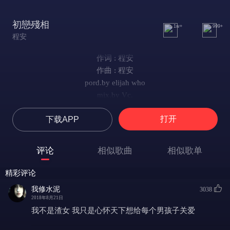
初戀殘相
1w+
999+
程安
作词 : 程安
作曲 : 程安
pord.by elijah who
mix.by Vc.
那个姑娘她坐在靠窗第四排
打开
下载APP
阳光撒向长发映射她的脸蛋
那是第一次深入爱情的苦海
那是第一次看她笑感觉自在
评论
相似歌曲
相似歌单
那时候她发烧感冒我都会去买药
漏掉的杂志只能通过淘宝网去买到
精彩评论
可能丘比特开玩笑对我下了套
我修水泥
3038
就算努力初恋仍像星星一样得不到
2018年8月21日
她的生日是六月最后一天
我不是渣女 我只是心怀天下想给每个男孩子关爱
她的星座是最居家的巨蟹