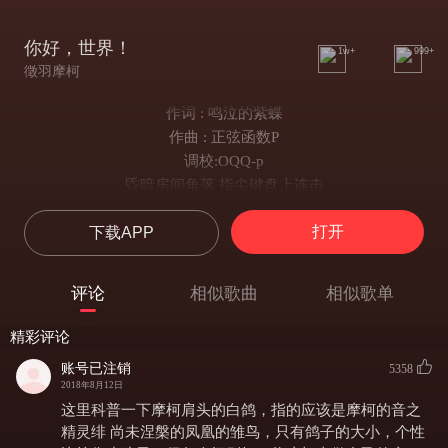
你好，世界！
1w+
999+
徵羽摩柯
作词 : 鸣泣的紫蝶
作曲 : 正弦函数P
调校:OQQ-p
昏暗房间角落 指尖键盘上连击
时针重合过零点 不过我的夜晚还在继续
打开
下载APP
拥挤桌案并排 亮着三台显示器
整理新程序架构 光标字里行间来来去去
操纵游戏角色 地图中飞天遁地
评论
相似歌曲
相似歌单
等泡面热出香气 正好点开列表里的番剧
随手发布攻略 指点关卡的难易
精彩评论
看着评论区热闹的探讨我笑而不语
账号已注销
5358
世界在我眼中分裂旋转又再度整合
2018年8月12日
没有任何永远不被挑战的规则
这里科普一下摩柯肩头的白鸽，指的应该是摩柯的音之
就像我肩头貌似平凡的白鸽
精灵绯 尚未涅槃的凤凰的雏鸟，只有鸽子的大小，个性