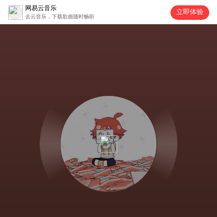
网易云音乐
立即体验
去云音乐，下载歌曲随时畅听