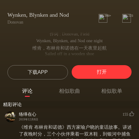
Wynken, Blynken and Nod
999+
223
Donovan
作词 : Donovan, Field
Wynken, Blynken, and Nod one night
维肯，布林肯和诺德在一天夜里起航
Sailed off in a wooden shoe
他们坐在像木鞋一样的船里
Sailed on a river of crystal light
打开
下载APP
在闪耀着如同水晶一般的河流上航行
Into a sea of dew.
去往由露水滴成的海洋
评论
相似歌曲
相似歌单
"Where are you going, what do you wish ?" “
你们要去哪？你们要干什么？”
精彩评论
The old moon asked the three.
月亮奶奶问他们三个人
络绎在心
155
"We have come to fish for the herring fish
2019年12月8日
我们是去钓鲱鱼的
《维肯 布林肯和诺德》西方家喻户晓的童话故事。讲述
That live in this beutiful sea
了夜晚时分，三个小伙伴乘着一双木鞋，到银河中捕鱼