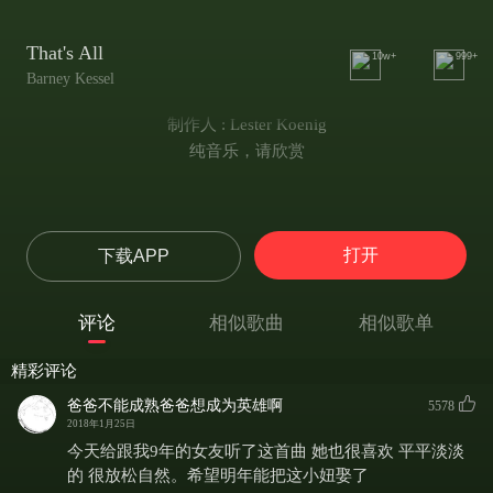
That's All
10w+
999+
Barney Kessel
制作人 : Lester Koenig
纯音乐，请欣赏
打开
下载APP
评论
相似歌曲
相似歌单
精彩评论
爸爸不能成熟爸爸想成为英雄啊
5578
2018年1月25日
今天给跟我9年的女友听了这首曲 她也很喜欢 平平淡淡
的 很放松自然。希望明年能把这小妞娶了