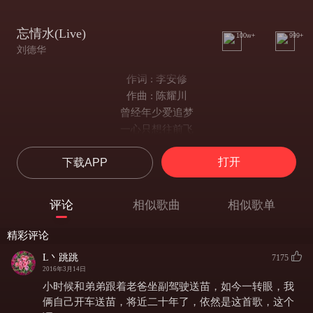
忘情水(Live)
100w+
999+
刘德华
作词 : 李安修
作曲 : 陈耀川
曾经年少爱追梦
一心只想往前飞
行遍千山和万水
打开
下载APP
一路走来不能回
蓦然回首情已远
身不由己在天边
评论
相似歌曲
相似歌单
才明白爱恨情仇
最伤最痛是后悔
精彩评论
如果你不曾心碎
L丶跳跳
7175
你不会懂得我伤悲
2016年3月14日
当我眼中有泪
小时候和弟弟跟着老爸坐副驾驶送苗，如今一转眼，我
别问我是为谁
俩自己开车送苗，将近二十年了，依然是这首歌，这个