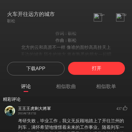
火车开往远方的城市
1w+
722
靳松
作词 : 靳松
作曲 : 靳松
北方的云和高原不一样 像谁的面纱高高挂天上
天边的城市 陌生的地方 将有熟悉的朋友一起唱
火车开往远方的城市 一路重拾青春的歌声
打开
下载APP
发黄的铁轨 卸下了重担 静静的躺在路旁听我唱
依然没有火车上的艳遇 看来我真的没有那种命
只有邻座的男人 摇着二郎腿 在电话里大声说着他的生意
评论
相似歌曲
相似歌单
火车开的比飞鸟还要快 真想张开双臂飞起来
飞向朋友 飞向爱人 飞向遥远的母亲
精彩评论
唱一首自由简单的歌谣 当经过这片金色的村庄
王王王虎剩大將軍
437
等我们老去 带上木吉他 回到自由简单的时光
2015年7月17日
不知不觉走了多少年 不知不觉迷失在远方
考研失败，毕业工作，我义无反顾地踏上了开往兰州的
亲爱的朋友 遥远的母亲 你们是我温暖的方向
列车，满怀希望地憧憬着未来的工作事业。随着列车一