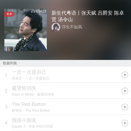
65413
新生代粤语丨张天赋 吕爵安 陈卓
歌单
贤 汤令山
浮生不如凤
歌曲列表
一次一次提自己
1
洪卓立
- 一次一次提自己
凝望你消失
2
Daze in White
- 凝望你消失
The Red Button
3
林智乐
- The Red Button
⁠我很小朋友
4
Gareth.T
- THE PROTÉGÉ