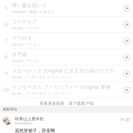
厚い霧を裂いて
5
Flowlight
- 夢路への旅立ち
コーデリア
6
arcane
- アイオン
アウロラ
7
arcane
- アイオン
水平線
8
arcane
- アイオン
スカーレッド
(
Original:亡き王女の為のセプテット
)
9
lily-an
- インモータル フィロソフィー
インモータル フィロソフィー
(
Original:華狭間のバトルフィールド
10
lily-an
- インモータル フィロソフィー
查看更多歌曲，请下载客户端
精彩评论
椛果山上磨米机
95
2017年9月3日
居然穿裙子，异变啊