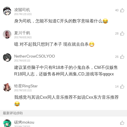
凌閽司机
40
2017年1月12日
身为司机，怎能不知道C开头的数字意味着什么
夏川千鹤
28
2017年8月24日
噫 对不起我只想到了本子 现在就去自杀
NetherCrowCSOLYOO
26
2017年6月1日
建议某些脑子中只有R18本子的小鬼自杀，CM不仅贩售
R18同人志，还贩售各种同人画集,CD,游戏等等qqqxx
铃星RingStar
14
2017年5月11日
我感觉与其说Cxx同人音乐推荐不如说Cxx东方音乐推荐
最新评论(69)
碳烤mokou
2019年7月5日