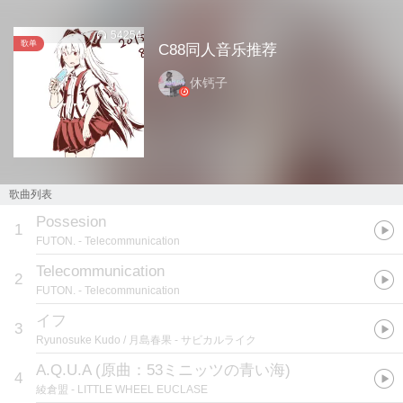
54254
歌单
C88同人音乐推荐
休钙子
歌曲列表
Possesion
1
FUTON.
- Telecommunication
Telecommunication
2
FUTON.
- Telecommunication
イフ
3
Ryunosuke Kudo / 月島春果
- サビカルライク
A.Q.U.A
(
原曲：53ミニッツの青い海
)
4
綾倉盟
- LITTLE WHEEL EUCLASE