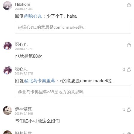
Hibikom
2018年7月28日
回复
@
噁心丸
：
少了个T，haha
@噁心丸
c的意思是comic market啦..
噁心丸
2018年7月27日
也就是第88次
噁心丸
2
2018年7月27日
回复
@
北岛卡奥里蒋
：
c的意思是comic market啦..
@北岛卡奥里蒋
c88是地方的意思吗
伊神紫苑
1
2018年6月30日
爷们红不可能这么娘们
旧都新雪
6