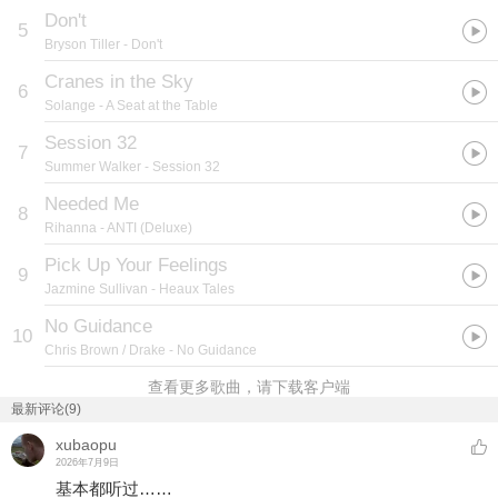
Don't
5
Bryson Tiller
- Don't
Cranes in the Sky
6
Solange
- A Seat at the Table
Session 32
7
Summer Walker
- Session 32
Needed Me
8
Rihanna
- ANTI (Deluxe)
Pick Up Your Feelings
9
Jazmine Sullivan
- Heaux Tales
No Guidance
10
Chris Brown / Drake
- No Guidance
查看更多歌曲，请下载客户端
最新评论(9)
xubaopu
2026年7月9日
基本都听过……