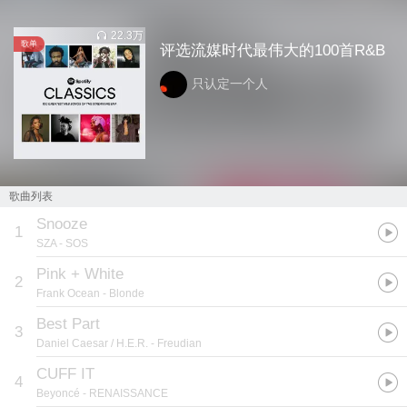
22.3万
歌单
评选流媒时代最伟大的100首R&B
只认定一个人
歌曲列表
Snooze
1
SZA
- SOS
Pink + White
2
Frank Ocean
- Blonde
Best Part
3
Daniel Caesar / H.E.R.
- Freudian
CUFF IT
4
Beyoncé
- RENAISSANCE