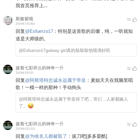
我首页推荐上...
斯酱紫哦
33
2019年7月29日
回复
@
Esfuerzo17
：
特别是这首歌的后缀，纯，一听就知
道是大师级的。
@Esfuerzo17
galway girl真的敲敲敲他喵滴好听
披着七彩祥云的神奇一斤
32
2019年5月5日
回复
@
阿斯塔特忠诚永远属于帝皇
：
麦姐天天在我脑里唱
歌！一模一样的那种！手动狗头
@阿斯塔特忠诚永远属于帝皇
得了吧，哥们，人家都嫁人
了。
披着七彩祥云的神奇一斤
32
2019年4月11日
回复
@
为啥名儿都被取了
：
拔刀吧
[多多耍酷]