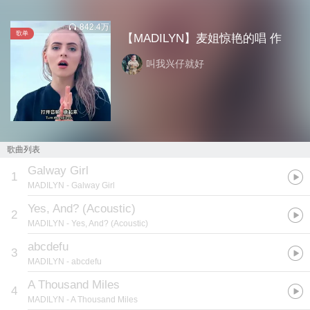
842.4万
歌单
【MADILYN】麦姐惊艳的唱 作
叫我兴仔就好
歌曲列表
Galway Girl
1
MADILYN
- Galway Girl
Yes, And? (Acoustic)
2
MADILYN
- Yes, And? (Acoustic)
abcdefu
3
MADILYN
- abcdefu
A Thousand Miles
4
MADILYN
- A Thousand Miles