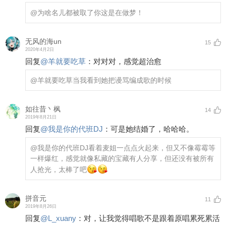
@为啥名儿都被取了
你这是在做梦！
无风的海un
15
2020年4月2日
回复
@
羊就要吃草
：
对对对，感觉超治愈
@羊就要吃草
当我看到她把谩骂编成歌的时候
如往昔丶枫
14
2019年8月21日
回复
@
我是你的代班DJ
：
可是她结婚了，哈哈哈。
@我是你的代班DJ
看着麦姐一点点火起来，但又不像霉霉等
一样爆红，感觉就像私藏的宝藏有人分享，但还没有被所有
人抢光，太棒了吧
拼音元
11
2019年8月26日
回复
@
L_xuany
：
对，让我觉得唱歌不是跟着原唱累死累活