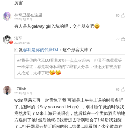
厉害
神奇卫星在这里
80
2020年3月31日
有人是从galway girl入坑的吗，交个朋友吧
汛至
72
2019年8月9日
回复
@
我是你的代班DJ
：
这个形容太棒了
@我是你的代班DJ
看着麦姐一点点火起来，但又不像霉霉等
一样爆红，感觉就像私藏的宝藏有人分享，但还没有被所有
人抢光，太棒了吧
_Zillah_
63
2019年6月14日
wdm网易云再一次震惊了我 可能是上午去上课的时候多听
了几遍M的《Say you won't let go》，刚才睡午觉的时候我
竟然梦到了M来上海开演唱会，然后我在一个类似酒店的地
方遇到了她! 然后她就把我带进去听演唱会了! 然后我就醒
了...打开网易云想听听M的歌...结果...就看到了这个歌单在