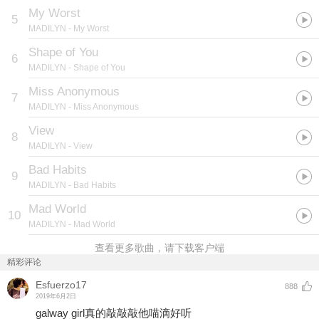
My Worst
5
MADILYN
- My Worst
Shape of You
6
MADILYN
- Shape of You
Miss Anonymous
7
MADILYN
- Miss Anonymous
View
8
MADILYN
- View
Bad Habits
9
MADILYN
- Bad Habits
Mad World
10
MADILYN
- Mad World
查看更多歌曲，请下载客户端
精彩评论
Esfuerzo17
888
2019年6月2日
galway girl真的敲敲敲他喵滴好听